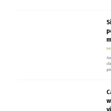
S
p
m
EN
Au
cl
pi
C
w
v