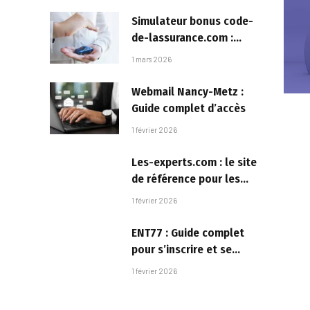
Simulateur bonus code-
de-lassurance.com :
fonctionnement
1 mars 2026
Webmail Nancy-Metz :
Guide complet d’accès
1 février 2026
Les-experts.com : le site
de référence pour les
entrepreneurs
1 février 2026
ENT77 : Guide complet
pour s’inscrire et se
connecter
1 février 2026