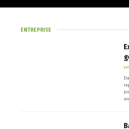
ENTREPRISE
E
g
EN
Da
ra
jo
an
B