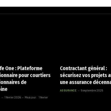
fe One : Plateforme
Contractant général :
ionnaire pour courtiers
sécurisez vos projets 
ionnaires de
une assurance décenn
oine
ASSURANCE
5 septembre 2025
1 février 2026
Mis à jour:
1 février