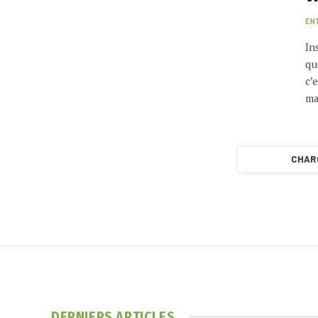
EN
In
qu
c’
ma
CHAR
DERNIERS ARTICLES