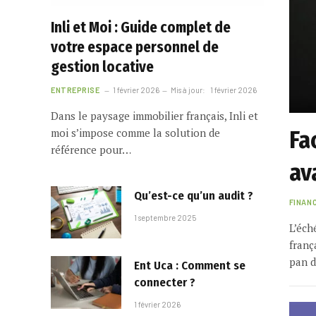
Inli et Moi : Guide complet de
votre espace personnel de
gestion locative
ENTREPRISE
1 février 2026
Mis à jour:
1 février 2026
Dans le paysage immobilier français, Inli et
moi s’impose comme la solution de
Fa
référence pour…
av
Qu’est-ce qu’un audit ?
FINAN
1 septembre 2025
L’éch
franç
pan d
Ent Uca : Comment se
connecter ?
1 février 2026