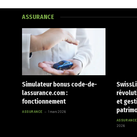
ASSURANCE
Simulateur bonus code-de-
SwissLi
lassurance.com :
révolut
fonctionnement
et gest
patrim
ASSURANCE
1 mars 2026
ASSURANCE
2026