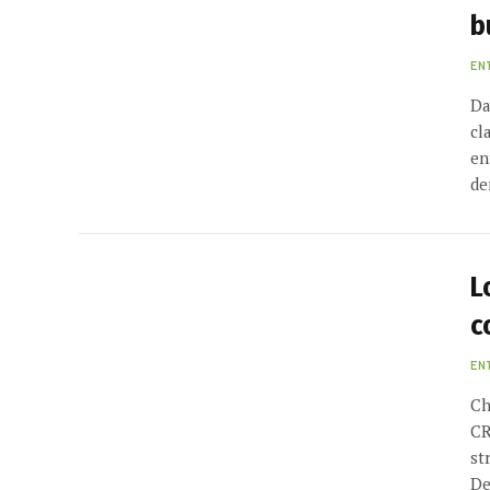
b
EN
Da
cl
en
d
L
c
EN
Ch
CR
st
De