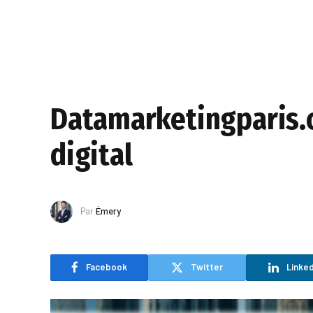
Datamarketingparis.c
digital
Par
Émery
Facebook
Twitter
Linked