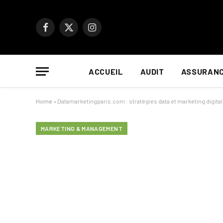
Facebook
X
Instagram
(Twitter)
ACCUEIL
AUDIT
ASSURAN
Home
»
Datamarketingparis.com : stratégies data et marketing digital
MARKETING & MANAGEMENT