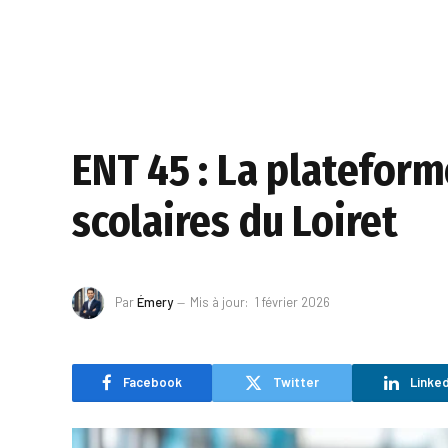
ENT 45 : La platefor
scolaires du Loiret
Par
Émery
Mis à jour:
1 février 2026
Facebook
Twitter
Linked