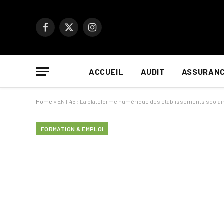
Facebook
X
Instagram
(Twitter)
ACCUEIL
AUDIT
ASSURAN
Home
»
ENT 45 : La plateforme numérique des établissements scolair
FORMATION & EMPLOI