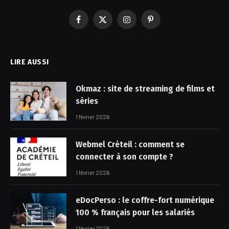
Facebook
X
Instagram
Pinterest
(Twitter)
LIRE AUSSI
Okmaz : site de streaming de films et
séries
1 février 2026
Webmel Créteil : comment se
connecter à son compte ?
1 février 2026
eDocPerso : le coffre-fort numérique
100 % français pour les salariés
1 février 2026