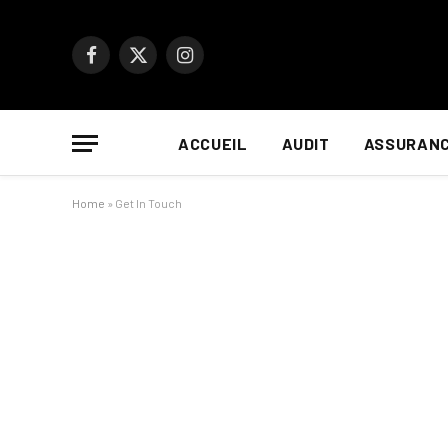
Facebook
X
Instagram
(Twitter)
ACCUEIL
AUDIT
ASSURAN
Home
»
Get In Touch