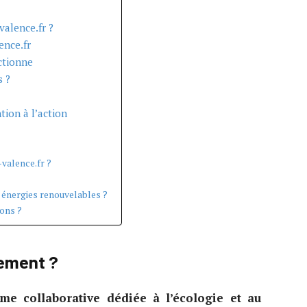
e
alence.fr ?
ence.fr
ctionne
s ?
tion à l’action
valence.fr ?
s énergies renouvelables ?
ions ?
tement ?
rme collaborative dédiée à l’écologie et au