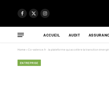
Facebook
X
Instagram
(Twitter)
ACCUEIL
AUDIT
ASSURAN
Home
»
Co-valence.fr : la plateforme qui accélère la transition énerg
ENTREPRISE