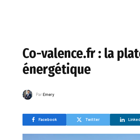
Co-valence.fr : la pla
énergétique
Par
Émery
Facebook
Twitter
Linked