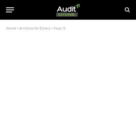
Home
»
Archives for Émery
»
Page 15