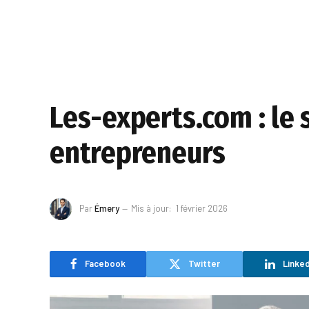
Les-experts.com : le 
entrepreneurs
Par
Émery
Mis à jour:
1 février 2026
Facebook
Twitter
Linked