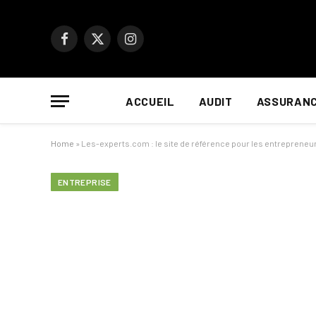
Facebook
X
Instagram
(Twitter)
ACCUEIL
AUDIT
ASSURAN
Home
»
Les-experts.com : le site de référence pour les entrepreneu
ENTREPRISE